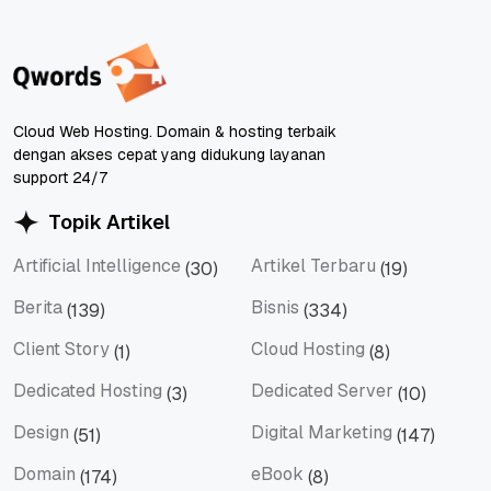
Cloud Web Hosting. Domain & hosting terbaik
dengan akses cepat yang didukung layanan
support 24/7
Topik Artikel
Artificial Intelligence
Artikel Terbaru
(30)
(19)
Artificial Intelligence
Artikel Terbaru
Berita
Bisnis
(139)
(334)
Berita
Bisnis
Client Story
Cloud Hosting
(1)
(8)
Client Story
Cloud Hosting
Dedicated Hosting
Dedicated Server
(3)
(10)
Dedicated Hosting
Dedicated Server
Design
Digital Marketing
(51)
(147)
Design
Digital Marketing
Domain
eBook
(174)
(8)