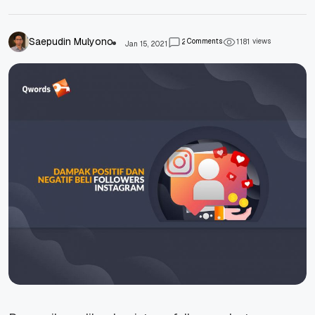
Saepudin Mulyono
Comments
views
2
1
1
8
1
Jan 15, 2021