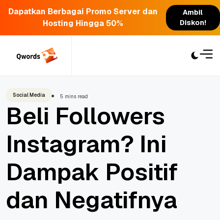
Dapatkan Berbagai Promo Server dan
Ambil
Hosting Hingga 50%
Diskon!
Skip
to
content
Social Media
5 mins read
Beli Followers
Instagram? Ini
Dampak Positif
dan Negatifnya