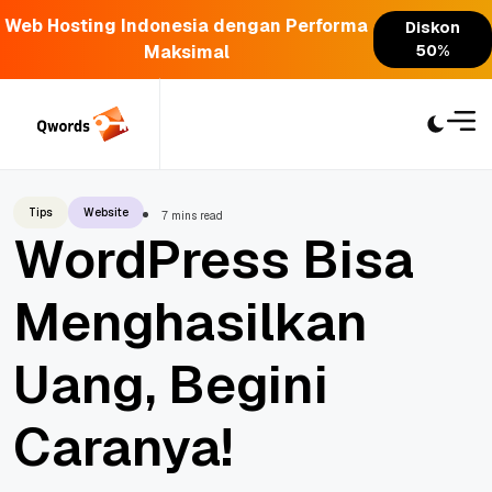
Web Hosting Indonesia dengan Performa
Diskon
Maksimal
50%
Skip
to
content
Tips
Website
7 mins read
WordPress Bisa
Menghasilkan
Uang, Begini
Caranya!