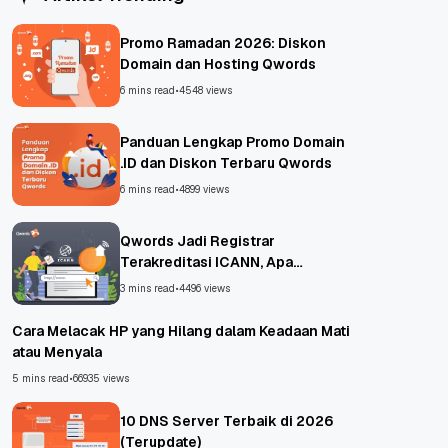
Promo Ramadan 2026: Diskon
Domain dan Hosting Qwords
6 mins read
•
4548 views
Panduan Lengkap Promo Domain
.ID dan Diskon Terbaru Qwords
6 mins read
•
4899 views
Qwords Jadi Registrar
Terakreditasi ICANN, Apa
Untungnya?
3 mins read
•
4496 views
Cara Melacak HP yang Hilang dalam Keadaan Mati
atau Menyala
5 mins read
•
66935 views
10 DNS Server Terbaik di 2026
(Terupdate)