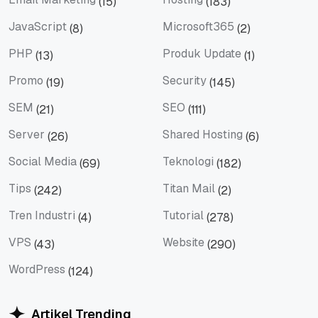
(15)
(183)
Email Marketing
Hosting
JavaScript
Microsoft365
(8)
(2)
JavaScript
Microsoft365
PHP
Produk Update
(13)
(1)
PHP
Produk Update
Promo
Security
(19)
(145)
Promo
Security
SEM
SEO
(21)
(111)
SEM
SEO
Server
Shared Hosting
(26)
(6)
Server
Shared Hosting
Social Media
Teknologi
(69)
(182)
Social Media
Teknologi
Tips
Titan Mail
(242)
(2)
Tips
Titan Mail
Tren Industri
Tutorial
(4)
(278)
Tren Industri
Tutorial
VPS
Website
(43)
(290)
VPS
Website
WordPress
(124)
WordPress
Artikel Trending