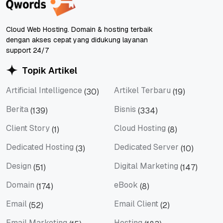
Cloud Web Hosting. Domain & hosting terbaik
dengan akses cepat yang didukung layanan
support 24/7
Topik Artikel
Artificial Intelligence
Artikel Terbaru
(30)
(19)
Artificial Intelligence
Artikel Terbaru
Berita
Bisnis
(139)
(334)
Berita
Bisnis
Client Story
Cloud Hosting
(1)
(8)
Client Story
Cloud Hosting
Dedicated Hosting
Dedicated Server
(3)
(10)
Dedicated Hosting
Dedicated Server
Design
Digital Marketing
(51)
(147)
Design
Digital Marketing
Domain
eBook
(174)
(8)
Domain
eBook
Email
Email Client
(52)
(2)
Email
Email Client
Email Marketing
Hosting