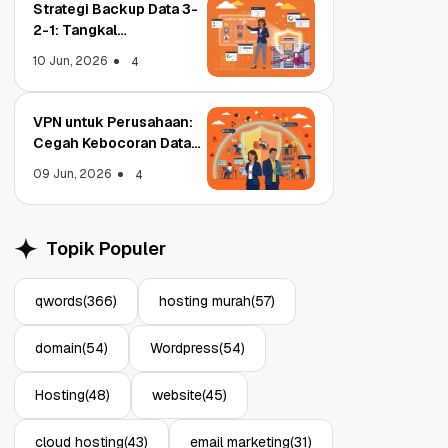
Strategi Backup Data 3-
2-1: Tangkal
Ransomware Enterprise
10 Jun, 2026
4
VPN untuk Perusahaan:
Cegah Kebocoran Data
Object Storage untuk
Strategi Bac
Tim WFA!
Aplikasi: Atasi Limitasi
1: Tangkal R
09 Jun, 2026
4
Media
Enterprise
11 Jun, 2026
10 Jun, 2026
4
Topik Populer
qwords
(366)
hosting murah
(57)
domain
(54)
Wordpress
(54)
Hosting
(48)
website
(45)
cloud hosting
(43)
email marketing
(31)