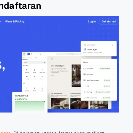
endaftaran
 Promo
Qwords Jadi Registrar
skon
Terakreditasi ICANN, Apa
Untungnya?
27 Jul, 2022
3