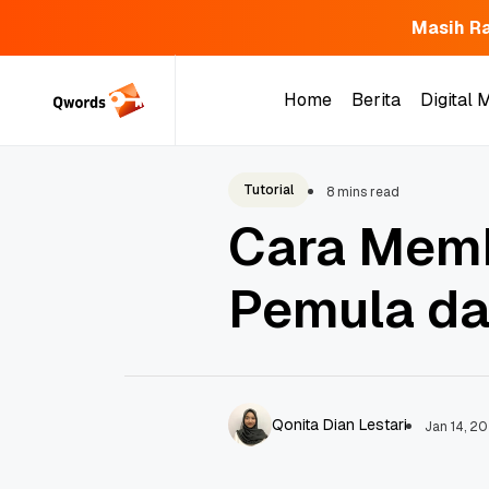
Masih Ra
Skip
to
Home
Berita
Digital 
content
Home
Berita
Digital 
Tutorial
8 mins read
Cara Memb
Pemula dar
Qonita Dian Lestari
Jan 14, 2