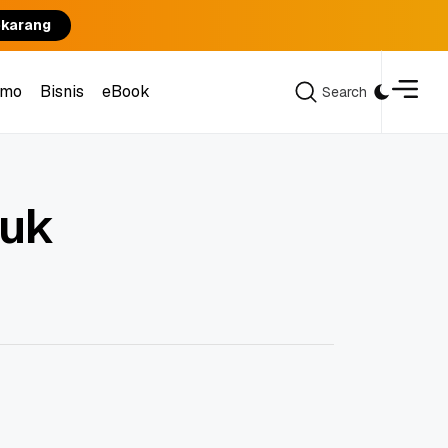
ekarang
omo
Bisnis
eBook
Search
Search
omo
Bisnis
eBook
tuk