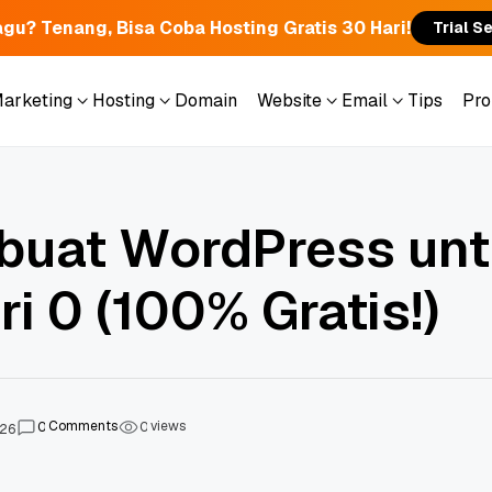
gu? Tenang, Bisa Coba Hosting Gratis 30 Hari!
Trial S
Marketing
Hosting
Domain
Website
Email
Tips
Pr
Marketing
Hosting
Domain
Website
Email
Tips
Pr
uat WordPress un
i 0 (100% Gratis!)
Comments
views
0
0
026