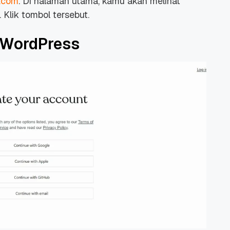
.com
. Di halaman utama, kamu akan melihat
 Klik tombol tersebut.
 WordPress