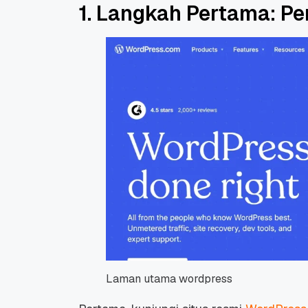
1. Langkah Pertama: P
Promo Ramadan 2026:
Panduan Lengkap
Diskon Domain dan
Domain .ID dan Di
Hosting Qwords
Terbaru
10 Feb, 2026
20 Nov, 2025
6
6
Laman utama wordpress