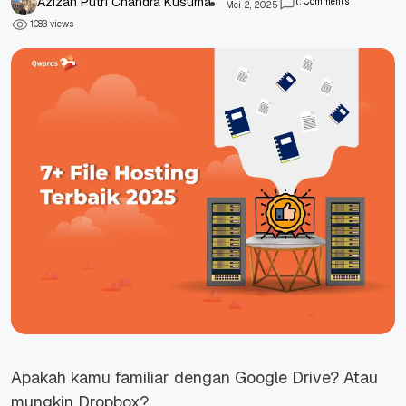
Azizah Putri Chandra Kusuma
Comments
0
Mei 2, 2025
views
1
0
8
3
Apakah kamu familiar dengan Google Drive? Atau
mungkin Dropbox?