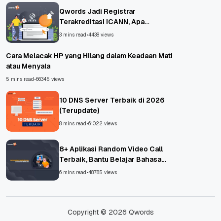
Qwords Jadi Registrar
Terakreditasi ICANN, Apa
Untungnya?
3 mins read
•
4438 views
Cara Melacak HP yang Hilang dalam Keadaan Mati
atau Menyala
5 mins read
•
66345 views
10 DNS Server Terbaik di 2026
(Terupdate)
8 mins read
•
61022 views
8+ Aplikasi Random Video Call
Terbaik, Bantu Belajar Bahasa
Asing!
6 mins read
•
48785 views
Copyright © 2026 Qwords