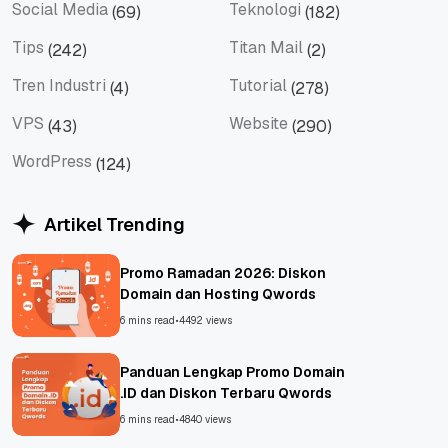
Social Media
Teknologi
(69)
(182)
Social Media
Teknologi
Tips
Titan Mail
(242)
(2)
Tips
Titan Mail
Tren Industri
Tutorial
(4)
(278)
Tren Industri
Tutorial
VPS
Website
(43)
(290)
VPS
Website
WordPress
(124)
WordPress
Artikel Trending
Promo Ramadan 2026: Diskon
Domain dan Hosting Qwords
6 mins read
•
4492 views
Panduan Lengkap Promo Domain
.ID dan Diskon Terbaru Qwords
6 mins read
•
4840 views