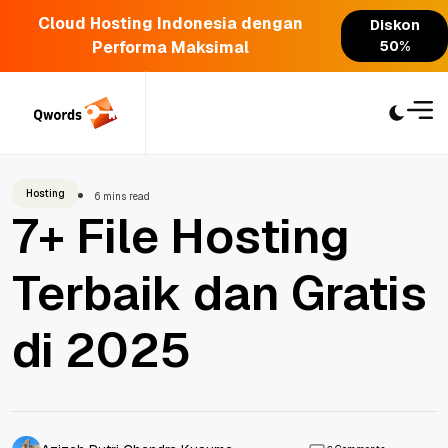
Cloud Hosting Indonesia dengan
Diskon
Performa Maksimal
50%
Skip
to
content
Hosting
6 mins read
7+ File Hosting
Terbaik dan Gratis
di 2025