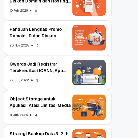
Diskon Domain dan Hosting
Qwords
10 Feb, 2026
6
Panduan Lengkap Promo
Domain .ID dan Diskon
Terbaru
20 Nov, 2025
6
Qwords Jadi Registrar
Terakreditasi ICANN, Apa
Untungnya?
27 Jul, 2022
3
Object Storage untuk
Aplikasi: Atasi Limitasi Media
11 Jun, 2026
4
Strategi Backup Data 3-2-1: