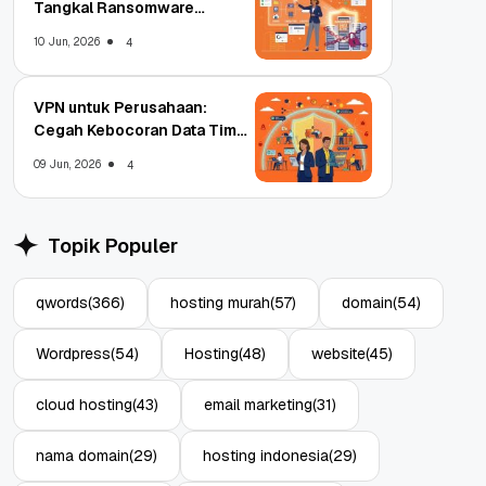
Tangkal Ransomware
Enterprise
10 Jun, 2026
4
VPN untuk Perusahaan:
Cegah Kebocoran Data Tim
WFA!
09 Jun, 2026
4
Topik Populer
qwords
(366)
hosting murah
(57)
domain
(54)
Wordpress
(54)
Hosting
(48)
website
(45)
cloud hosting
(43)
email marketing
(31)
nama domain
(29)
hosting indonesia
(29)