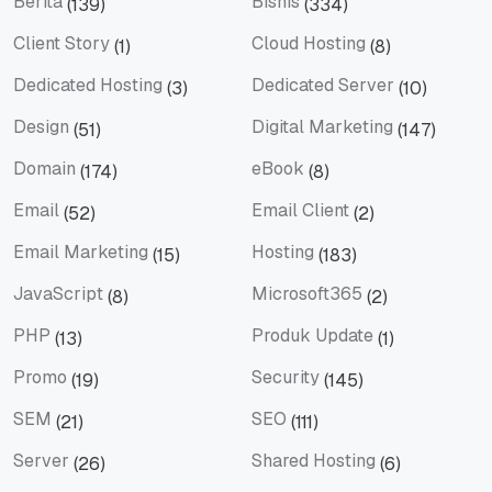
Berita
Bisnis
(139)
(334)
Berita
Bisnis
Client Story
Cloud Hosting
(1)
(8)
Client Story
Cloud Hosting
Dedicated Hosting
Dedicated Server
(3)
(10)
Dedicated Hosting
Dedicated Server
Design
Digital Marketing
(51)
(147)
Design
Digital Marketing
Domain
eBook
(174)
(8)
Domain
eBook
Email
Email Client
(52)
(2)
Email
Email Client
Email Marketing
Hosting
(15)
(183)
Email Marketing
Hosting
JavaScript
Microsoft365
(8)
(2)
JavaScript
Microsoft365
PHP
Produk Update
(13)
(1)
PHP
Produk Update
Promo
Security
(19)
(145)
Promo
Security
SEM
SEO
(21)
(111)
SEM
SEO
Server
Shared Hosting
(26)
(6)
Server
Shared Hosting