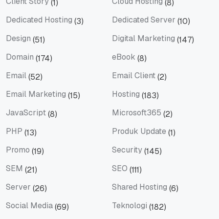
Client Story
Cloud Hosting
(1)
(8)
Client Story
Cloud Hosting
Dedicated Hosting
Dedicated Server
(3)
(10)
Dedicated Hosting
Dedicated Server
Design
Digital Marketing
(51)
(147)
Design
Digital Marketing
Domain
eBook
(174)
(8)
Domain
eBook
Email
Email Client
(52)
(2)
Email
Email Client
Email Marketing
Hosting
(15)
(183)
Email Marketing
Hosting
JavaScript
Microsoft365
(8)
(2)
JavaScript
Microsoft365
PHP
Produk Update
(13)
(1)
PHP
Produk Update
Promo
Security
(19)
(145)
Promo
Security
SEM
SEO
(21)
(111)
SEM
SEO
Server
Shared Hosting
(26)
(6)
Server
Shared Hosting
Social Media
Teknologi
(69)
(182)
Social Media
Teknologi