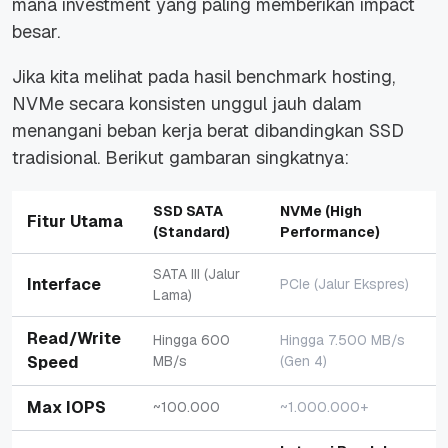
mana investment yang paling memberikan impact
besar.
Jika kita melihat pada hasil
benchmark hosting
,
NVMe secara konsisten unggul jauh dalam
menangani beban kerja berat dibandingkan SSD
tradisional. Berikut gambaran singkatnya:
SSD SATA
NVMe (High
Fitur Utama
(Standard)
Performance)
SATA III (Jalur
Interface
PCIe (Jalur Ekspres)
Lama)
Read/Write
Hingga 600
Hingga 7.500 MB/s
Speed
MB/s
(Gen 4)
Max IOPS
~100.000
~1.000.000+