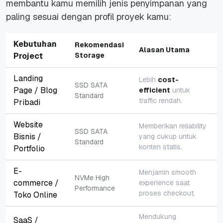
membantu kamu memilih jenis penyimpanan yang
paling sesuai dengan profil proyek kamu:
Kebutuhan
Rekomendasi
Alasan Utama
Project
Storage
Landing
Lebih
cost-
SSD SATA
Page / Blog
efficient
untuk
Standard
traffic rendah.
Pribadi
Website
Memberikan reliability
SSD SATA
Bisnis /
yang cukup untuk
Standard
konten statis.
Portfolio
E-
Menjamin
smooth
NVMe High
commerce /
experience
saat
Performance
proses checkout.
Toko Online
Mendukung
SaaS /