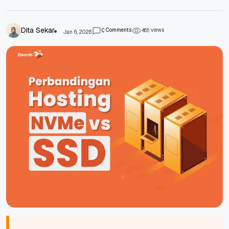
Dita Sekar
Comments
views
0
4
6
5
Jan 6, 2026