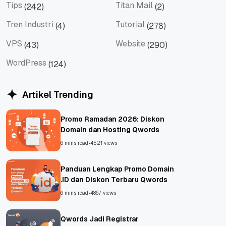
Tips
Titan Mail
(242)
(2)
Tips
Titan Mail
Tren Industri
Tutorial
(4)
(278)
Tren Industri
Tutorial
VPS
Website
(43)
(290)
VPS
Website
WordPress
(124)
WordPress
Artikel Trending
Promo Ramadan 2026: Diskon
Domain dan Hosting Qwords
6 mins read
•
4521 views
Panduan Lengkap Promo Domain
.ID dan Diskon Terbaru Qwords
6 mins read
•
4867 views
Qwords Jadi Registrar