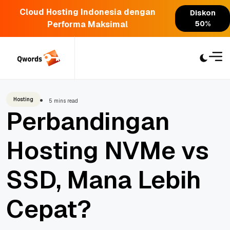
Cloud Hosting Indonesia dengan
Diskon
Performa Maksimal
50%
Skip
to
content
Hosting
5 mins read
Perbandingan
Hosting NVMe vs
SSD, Mana Lebih
Cepat?