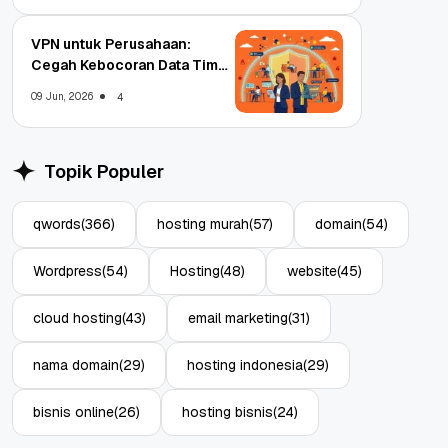
VPN untuk Perusahaan:
Cegah Kebocoran Data Tim
WFA!
09 Jun, 2026
4
Topik Populer
qwords
(366)
hosting murah
(57)
domain
(54)
Wordpress
(54)
Hosting
(48)
website
(45)
cloud hosting
(43)
email marketing
(31)
nama domain
(29)
hosting indonesia
(29)
bisnis online
(26)
hosting bisnis
(24)