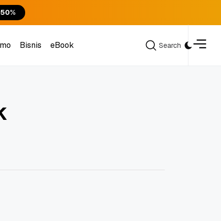
 50%
omo
Bisnis
eBook
Search
Search
omo
Bisnis
eBook
k