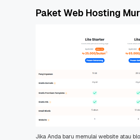
Paket Web Hosting Mu
Promo Ramadan 2026:
Panduan Lengkap
Diskon Domain dan
Domain .ID dan Di
Hosting Qwords
Terbaru
10 Feb, 2026
20 Nov, 2025
6
6
Jika Anda baru memulai website atau blog