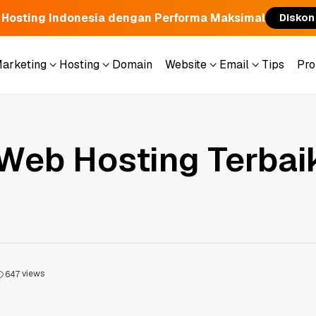
 Hosting Indonesia dengan Performa Maksimal
Diskon
Marketing
Hosting
Domain
Website
Email
Tips
Pr
Marketing
Hosting
Domain
Website
Email
Tips
Pr
Web Hosting Terbai
views
6
4
7