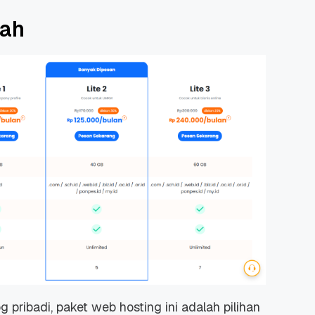
rah
 Promo
Qwords Jadi Registrar
skon
Terakreditasi ICANN, Apa
Untungnya?
27 Jul, 2022
3
 pribadi, paket web hosting ini adalah pilihan