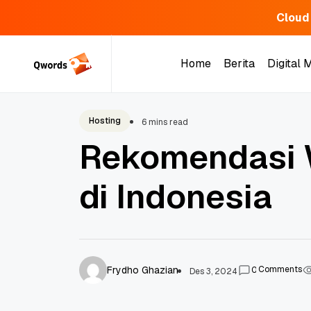
Cloud
Skip
to
Home
Berita
Digital 
content
Home
Berita
Digital 
Hosting
6 mins read
Rekomendasi 
di Indonesia
Frydho Ghazian
Comments
0
Des 3, 2024