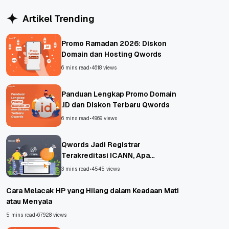
Artikel Trending
Promo Ramadan 2026: Diskon
Domain dan Hosting Qwords
6 mins read
•
4618 views
Panduan Lengkap Promo Domain
.ID dan Diskon Terbaru Qwords
6 mins read
•
4969 views
Qwords Jadi Registrar
Terakreditasi ICANN, Apa
Untungnya?
3 mins read
•
4545 views
Cara Melacak HP yang Hilang dalam Keadaan Mati
atau Menyala
5 mins read
•
67928 views