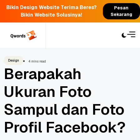
Bikin Design Website Terima Beres?
Pesan
Bikin Website Solusinya!
Sekarang
Skip
to
content
Design
4 mins read
Berapakah
Ukuran Foto
Sampul dan Foto
Profil Facebook?