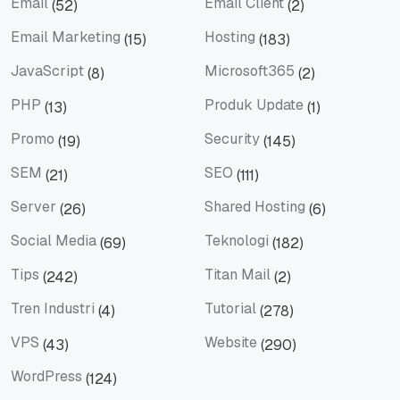
Email
Email Client
(52)
(2)
Email
Email Client
Email Marketing
Hosting
(15)
(183)
Email Marketing
Hosting
JavaScript
Microsoft365
(8)
(2)
JavaScript
Microsoft365
PHP
Produk Update
(13)
(1)
PHP
Produk Update
Promo
Security
(19)
(145)
Promo
Security
SEM
SEO
(21)
(111)
SEM
SEO
Server
Shared Hosting
(26)
(6)
Server
Shared Hosting
Social Media
Teknologi
(69)
(182)
Social Media
Teknologi
Tips
Titan Mail
(242)
(2)
Tips
Titan Mail
Tren Industri
Tutorial
(4)
(278)
Tren Industri
Tutorial
VPS
Website
(43)
(290)
VPS
Website
WordPress
(124)
WordPress