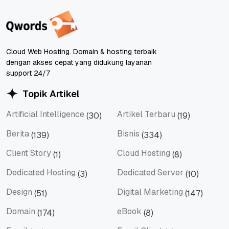
Cloud Web Hosting. Domain & hosting terbaik
dengan akses cepat yang didukung layanan
support 24/7
Topik Artikel
Artificial Intelligence
Artikel Terbaru
(30)
(19)
Artificial Intelligence
Artikel Terbaru
Berita
Bisnis
(139)
(334)
Berita
Bisnis
Client Story
Cloud Hosting
(1)
(8)
Client Story
Cloud Hosting
Dedicated Hosting
Dedicated Server
(3)
(10)
Dedicated Hosting
Dedicated Server
Design
Digital Marketing
(51)
(147)
Design
Digital Marketing
Domain
eBook
(174)
(8)
Domain
eBook