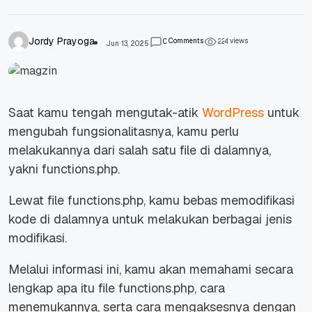
Jordy Prayoga
Comments
views
0
2
2
4
Jun 13, 2025
Saat kamu tengah mengutak-atik
WordPress
untuk
mengubah fungsionalitasnya, kamu perlu
melakukannya dari salah satu
file
di dalamnya,
yakni functions.php.
Lewat
file
functions.php, kamu bebas memodifikasi
kode di dalamnya untuk melakukan berbagai jenis
modifikasi.
Melalui informasi ini, kamu akan memahami secara
lengkap apa itu
file
functions.php, cara
menemukannya, serta cara mengaksesnya dengan