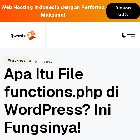
Web Hosting Indonesia dengan Performa
Diskon
Maksimal
50%
Skip
to
content
WordPress
5 mins read
Apa Itu File
functions.php di
WordPress? Ini
Fungsinya!