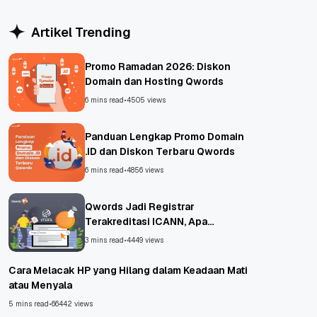
Artikel Trending
Promo Ramadan 2026: Diskon
Domain dan Hosting Qwords
6 mins read
•
4505 views
Panduan Lengkap Promo Domain
.ID dan Diskon Terbaru Qwords
6 mins read
•
4856 views
Qwords Jadi Registrar
Terakreditasi ICANN, Apa
Untungnya?
3 mins read
•
4449 views
Cara Melacak HP yang Hilang dalam Keadaan Mati
atau Menyala
5 mins read
•
66442 views