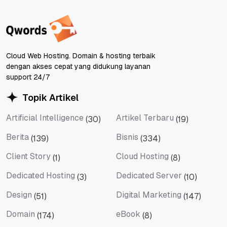
Cloud Web Hosting. Domain & hosting terbaik
dengan akses cepat yang didukung layanan
support 24/7
Topik Artikel
Artificial Intelligence
Artikel Terbaru
(30)
(19)
Artificial Intelligence
Artikel Terbaru
Berita
Bisnis
(139)
(334)
Berita
Bisnis
Client Story
Cloud Hosting
(1)
(8)
Client Story
Cloud Hosting
Dedicated Hosting
Dedicated Server
(3)
(10)
Dedicated Hosting
Dedicated Server
Design
Digital Marketing
(51)
(147)
Design
Digital Marketing
Domain
eBook
(174)
(8)
Domain
eBook