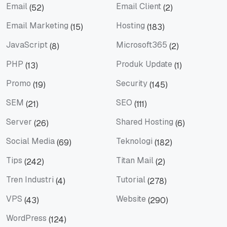
Email
Email Client
(52)
(2)
Email
Email Client
Email Marketing
Hosting
(15)
(183)
Email Marketing
Hosting
JavaScript
Microsoft365
(8)
(2)
JavaScript
Microsoft365
PHP
Produk Update
(13)
(1)
PHP
Produk Update
Promo
Security
(19)
(145)
Promo
Security
SEM
SEO
(21)
(111)
SEM
SEO
Server
Shared Hosting
(26)
(6)
Server
Shared Hosting
Social Media
Teknologi
(69)
(182)
Social Media
Teknologi
Tips
Titan Mail
(242)
(2)
Tips
Titan Mail
Tren Industri
Tutorial
(4)
(278)
Tren Industri
Tutorial
VPS
Website
(43)
(290)
VPS
Website
WordPress
(124)
WordPress