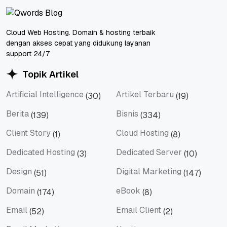
Cloud Web Hosting. Domain & hosting terbaik
dengan akses cepat yang didukung layanan
support 24/7
Topik Artikel
Artificial Intelligence
Artikel Terbaru
(30)
(19)
Artificial Intelligence
Artikel Terbaru
Berita
Bisnis
(139)
(334)
Berita
Bisnis
Client Story
Cloud Hosting
(1)
(8)
Client Story
Cloud Hosting
Dedicated Hosting
Dedicated Server
(3)
(10)
Dedicated Hosting
Dedicated Server
Design
Digital Marketing
(51)
(147)
Design
Digital Marketing
Domain
eBook
(174)
(8)
Domain
eBook
Email
Email Client
(52)
(2)
Email
Email Client