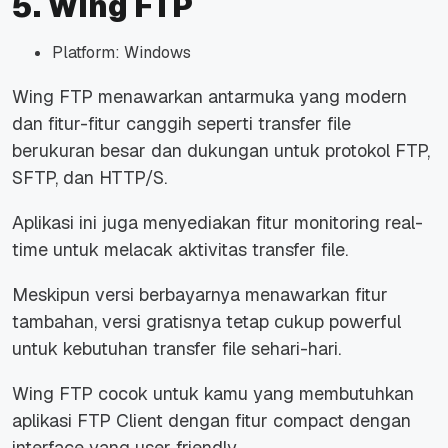
5. Wing FTP
Platform: Windows
Wing FTP menawarkan antarmuka yang modern
dan fitur-fitur canggih seperti transfer
file
berukuran besar dan dukungan untuk protokol FTP,
SFTP, dan HTTP/S.
Aplikasi ini juga menyediakan fitur
monitoring real-
time
untuk melacak aktivitas transfer
file
.
Meskipun versi berbayarnya menawarkan fitur
tambahan, versi gratisnya tetap cukup
powerful
untuk kebutuhan transfer
file
sehari-hari.
Wing FTP cocok untuk kamu yang membutuhkan
aplikasi FTP Client dengan fitur
compact
dengan
interface
yang
user friendly.