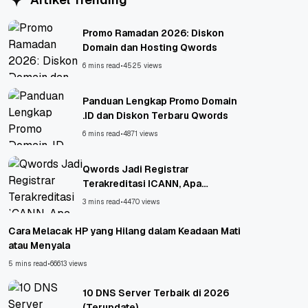
Promo Ramadan 2026: Diskon
Domain dan Hosting Qwords
6 mins read
•
4525 views
Panduan Lengkap Promo Domain
.ID dan Diskon Terbaru Qwords
6 mins read
•
4871 views
Qwords Jadi Registrar
Terakreditasi ICANN, Apa
Untungnya?
3 mins read
•
4470 views
Cara Melacak HP yang Hilang dalam Keadaan Mati
atau Menyala
5 mins read
•
66613 views
10 DNS Server Terbaik di 2026
(Terupdate)