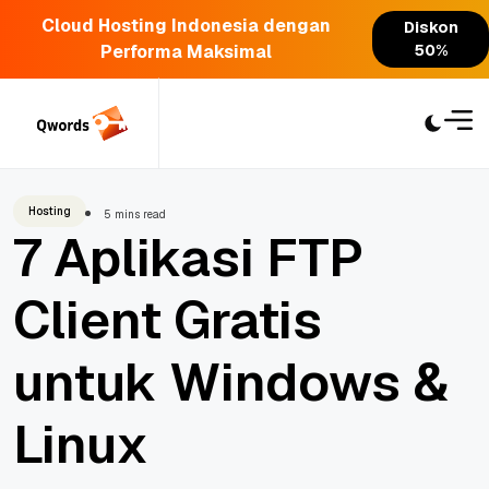
Cloud Hosting Indonesia dengan
Diskon
Performa Maksimal
50%
Skip
to
content
Hosting
5 mins read
7 Aplikasi FTP
Client Gratis
untuk Windows &
Linux