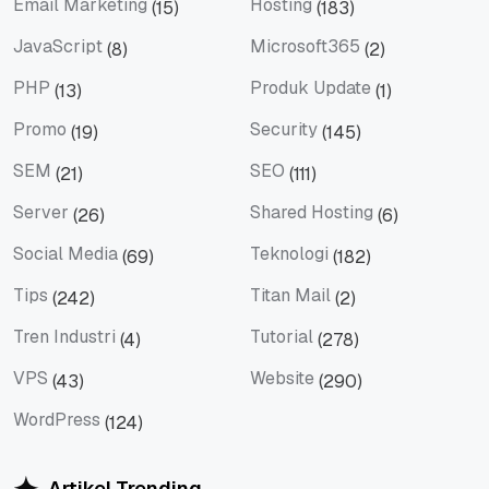
Email Marketing
Hosting
(15)
(183)
Email Marketing
Hosting
JavaScript
Microsoft365
(8)
(2)
JavaScript
Microsoft365
PHP
Produk Update
(13)
(1)
PHP
Produk Update
Promo
Security
(19)
(145)
Promo
Security
SEM
SEO
(21)
(111)
SEM
SEO
Server
Shared Hosting
(26)
(6)
Server
Shared Hosting
Social Media
Teknologi
(69)
(182)
Social Media
Teknologi
Tips
Titan Mail
(242)
(2)
Tips
Titan Mail
Tren Industri
Tutorial
(4)
(278)
Tren Industri
Tutorial
VPS
Website
(43)
(290)
VPS
Website
WordPress
(124)
WordPress
Artikel Trending